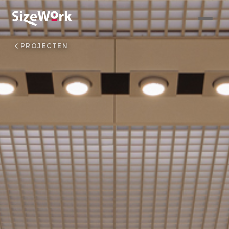
PROJECTEN
Schept Ruimte — Veghel
info@sizework.nl